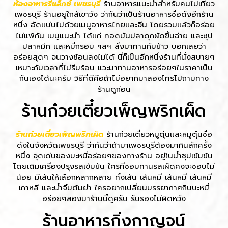
ห้องอาหารรีแล็กซ์ เพชรบุรี
ร้านอาหารแนะนำสำหรับคนไปเที่ยว
เพชรบุรี ร้านอยู่ใกล้เขาวัง ว่ากันว่าเป็นร้านอาหารชื่อดังอีกร้าน
หนึ่ง อัดแน่นไปด้วยเมนูอาหารไทยและจีน โดยรวมแล้วก็อร่อย
ไม่แพ้กัน เมนูแนะนำ ได้แก่ ทอดมันปลาดุกผัดขึ้นฉ่าย และซุป
ปลาหมึก และหมี่กรอบ ฯลฯ สั่งมาทานกับข้าว บอกเลยว่า
อร่อยสุดๆ จนวางช้อนลงไม่ได้ นี่ก็เป็นอีกหนึ่งร้านที่นั่งสบายๆ
เหมาะกับเวลาที่ไม่รีบร้อน แวะมาทานอาหารอร่อยๆในราคาเป็น
กันเองได้นะครับ วิธีที่ดีคือถ้าไม่อยากมาลองโทรไปถามทาง
ร้านดูก่อน
ร้านก๋วยเตี๋ยวเพ็ญพริกเผ็ด
ร้านก๋วยเตี๋ยวเพ็ญพริกเผ็ด
ร้านก๋วยเตี๋ยวหมูตุ๋นและหมูตุ๋นชื่อ
ดังในจังหวัดเพชรบุรี ว่ากันว่าถ้ามาเพชรบุรีต้องมากินสักครั้ง
หนึ่ง จุดเด่นของบะหมี่อร่อยๆของทางร้าน อยู่ในน้ำซุปเข้มข้น
โดยเติมเครื่องปรุงรสเข้มข้น ใครที่ชอบทานรสเผ็ดคงจะชอบไม่
น้อย มีเส้นให้เลือกหลากหลาย ทั้งเส้น เส้นหมี่ เส้นหมี่ เส้นหมี่
เกาหลี และน้ำจิ้มต้มยำ ใครอยากเปลี่ยนบรรยากาศกินบะหมี่
อร่อยๆลองมาร้านนี้ดูครับ รับรองไม่ผิดหวัง
ร้านอาหารกิ่งกาญจน์