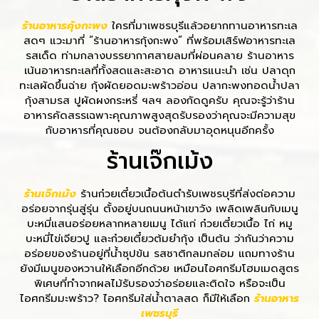
ร้านอาหารคุ้งกะพง
ใครที่มาเพชรบุรีแล้วอยากทานอาหารทะเล
สดๆ แวะมาที่ “ร้านอาหารกุ้งกะพง” ที่พร้อมเสิร์ฟอาหารทะเล
รสเด็ด ท่ามกลางบรรยากาศสายลมที่ผ่อนคลาย ร้านอาหาร
เน้นอาหารทะเลที่ทั้งสดและสะอาด อาหารแนะนำ เช่น ปลาดุก
ทะเลผัดขึ้นฉ่าย กุ้งผัดยอดมะพร้าวอ่อน ปลากะพงทอดน้ำปลา
กุ้งสามรส ปูผัดผงกระหรี่ ฯลฯ ลองกัดดูครับ คุณจะรู้ว่าร้าน
อาหารคัดสรรเฉพาะคุณภาพสูงสุดรับรองว่าคุณจะมีความสุข
กับอาหารที่คุณชอบ จนต้องกลับมาอุดหนุนอีกครั้ง
ร้านเจ๊กเม้ง
ร้านเจ๊กเม้ง
ร้านก๋วยเตี๋ยวเนื้อต้นตำรับเพชรบุรีที่ส่งต่อความ
อร่อยจากรุ่นสู่รุ่น ตั้งอยู่บนถนนหน้าเขาวัง เพลิดเพลินกับเมนู
บะหมี่แสนอร่อยหลากหลายเมนู ได้แก่ ก๋วยเตี๋ยวเนื้อ ไก่ หมู
บะหมี่ไข่เจียวปู และก๋วยเตี๋ยวต้มยำกุ้ง เป็นต้น ว่ากันว่าความ
อร่อยของร้านอยู่ที่น้ำซุปข้น รสชาติกลมกล่อม แถมทางร้าน
ยังมีเมนูของหวานให้เลือกอีกด้วย เหมือนไอศกรีมโฮมเมดสูตร
พิเศษที่ทำจากผลไม้รับรองว่าอร่อยและติดใจ หรือจะเป็น
ไอศกรีมมะพร้าว? ไอศกรีมใส่น้ำตาลสด ก็มีให้เลือก
ร้านอาหาร
เพชรบุรี