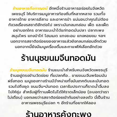
ร้านอาหารกิ่งกาญจน์
อีกหนึ่งร้านอาหารอร่อยในจังหวัด
เพชรบุรี ให้บริการเมนูอาหารท้องถิ่นที่หลากหลาย รวมทั้ง
อาหารไทย อาหารอีสาน และอาหารป่า แน่นอนว่าคุณไม่ต้อง
กังวลเรื่องรสชาติอีกต่อไป เพราะมันกลมกล่อม เผ็ด และเผ็ด
อย่าบอกใคร อาหารแนะนำได้แก่ทอดมันปลา ปลากะพง
สมุนไพร แกงป่าไก่ โฮมเมด แกงชะอม แกงหอยขม ฯลฯ
นอกจากรสชาติอร่อยของอาหารแล้วยังกลมกล่อมอีกด้วย
นอกจากนี้ยังมีเมนูเครื่องดื่มและกาแฟให้เลือกอีกด้วย
ร้านนุชขนมจีนทอดมัน
ร้านนุชขนมจีนทอดมัน
ร้านแนะนำสำหรับคนจังหวัดเพชรบุรี
ร้านอยู่ตรงข้ามวัดข่อย ที่แปลกคือ… ขายขนมจีนพร้อมมัน
ฝรั่งทอด เมนูของทางร้านมีจำหน่ายทั้งมันเทศดิบและมันทอด
รวมไปถึงชุด ขนมจีน+มันทอด เวลารับประทานก็ราดน้ำจิ้มลง
ไปให้ชุ่ม สำหรับผู้ที่ทานเผ็ดไม่ได้ให้ราดเล็กน้อย (จะบอกว่าเรา
ไม่เตือน) บอกเลยว่ารสชาติอร่อยเข้ากันอย่างลงตัว นี่เป็นร้าน
อาหารเพชรบุรีแปลก ๆ อีกร้านที่อยากให้ลอง
ร้านอาหารคุ้งกะพง