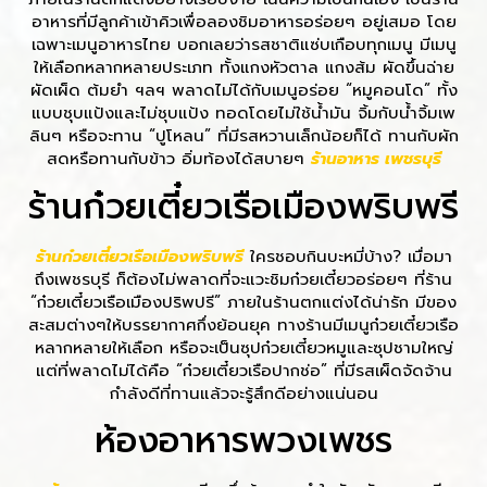
อาหารที่มีลูกค้าเข้าคิวเพื่อลองชิมอาหารอร่อยๆ อยู่เสมอ โดย
เฉพาะเมนูอาหารไทย บอกเลยว่ารสชาติแซ่บเกือบทุกเมนู มีเมนู
ให้เลือกหลากหลายประเภท ทั้งแกงหัวตาล แกงส้ม ผัดขึ้นฉ่าย
ผัดเผ็ด ต้มยำ ฯลฯ พลาดไม่ได้กับเมนูอร่อย “หมูคอนโด” ทั้ง
แบบชุบแป้งและไม่ชุบแป้ง ทอดโดยไม่ใช้น้ำมัน จิ้มกับน้ำจิ้มเพ
ลินๆ หรือจะทาน “ปูโหลน” ที่มีรสหวานเล็กน้อยก็ได้ ทานกับผัก
สดหรือทานกับข้าว อิ่มท้องได้สบายๆ
ร้านอาหาร เพชรบุรี
ร้านก๋วยเตี๋ยวเรือเมืองพริบพรี
ร้านก๋วยเตี๋ยวเรือเมืองพริบพรี
ใครชอบกินบะหมี่บ้าง? เมื่อมา
ถึงเพชรบุรี ก็ต้องไม่พลาดที่จะแวะชิมก๋วยเตี๋ยวอร่อยๆ ที่ร้าน
“ก๋วยเตี๋ยวเรือเมืองปริพปรี” ภายในร้านตกแต่งได้น่ารัก มีของ
สะสมต่างๆให้บรรยากาศกึ่งย้อนยุค ทางร้านมีเมนูก๋วยเตี๋ยวเรือ
หลากหลายให้เลือก หรือจะเป็นซุปก๋วยเตี๋ยวหมูและซุปชามใหญ่
แต่ที่พลาดไม่ได้คือ “ก๋วยเตี๋ยวเรือปากช่อ” ที่มีรสเผ็ดจัดจ้าน
กำลังดีที่ทานแล้วจะรู้สึกดีอย่างแน่นอน
ห้องอาหารพวงเพชร