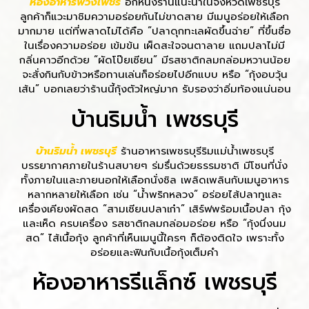
ห้องอาหารพวงเพชร
อีกหนึ่งร้านแนะนำในจังหวัดเพชรบุรี
ลูกค้าก็แวะมาชิมความอร่อยกันไม่ขาดสาย มีเมนูอร่อยให้เลือก
มากมาย แต่ที่พลาดไม่ได้คือ “ปลาดุกทะเลผัดขึ้นฉ่าย” ที่ขึ้นชื่อ
ในเรื่องความอร่อย เข้มข้น เผ็ดสะใจจนตาลาย แถมปลาไม่มี
กลิ่นคาวอีกด้วย “ผัดโป๊ยเซียน” มีรสชาติกลมกล่อมหวานน้อย
จะสั่งกินกับข้าวหรือทานเล่นก็อร่อยไปอีกแบบ หรือ “กุ้งอบวุ้น
เส้น” บอกเลยว่าร้านนี้กุ้งตัวใหญ่มาก รับรองว่าอิ่มท้องแน่นอน
บ้านริมน้ำ เพชรบุรี
บ้านริมน้ำ เพชรบุรี
ร้านอาหารเพชรบุรีริมแม่น้ำเพชรบุรี
บรรยากาศภายในร้านสบายๆ ร่มรื่นด้วยธรรมชาติ มีโซนที่นั่ง
ทั้งภายในและภายนอกให้เลือกนั่งชิล เพลิดเพลินกับเมนูอาหาร
หลากหลายให้เลือก เช่น “น้ำพริกหลวง” อร่อยไส้ปลาทูและ
เครื่องเคียงผัดสด “สามเซียนปลาเก๋า” เสิร์ฟพร้อมเนื้อปลา กุ้ง
และเห็ด ครบเครื่อง รสชาติกลมกล่อมอร่อย หรือ “กุ้งนึ่งนม
สด” ไส้เนื้อกุ้ง ลูกค้าที่เห็นเมนูนี้ใครๆ ก็ต้องติดใจ เพราะทั้ง
อร่อยและฟินกับเนื้อกุ้งเต็มคำ
ห้องอาหารรีแล็กซ์ เพชรบุรี